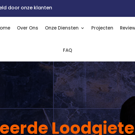
eld door onze klanten
Home
Over Ons
Onze Diensten
Projecten
Revie
FAQ
ceerde Loodgiete