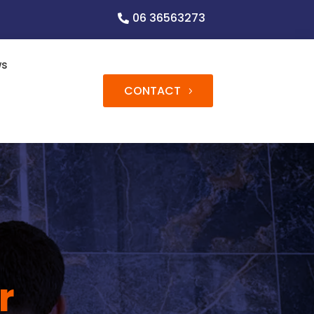
06 36563273
ws
CONTACT
r