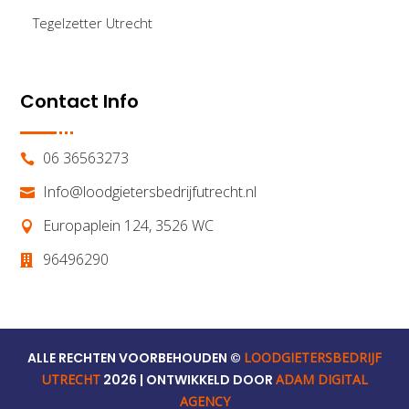
Tegelzetter Utrecht
Contact Info
06 36563273

Info@loodgietersbedrijfutrecht.nl

Europaplein 124, 3526 WC

96496290

ALLE RECHTEN VOORBEHOUDEN ©
LOODGIETERSBEDRIJF
UTRECHT
2026 | ONTWIKKELD DOOR
ADAM DIGITAL
AGENCY